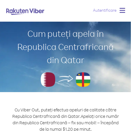
Autentificare
Togg
navig
Cum puteți apela în
Republica Centrafricană
din Qatar
Cu Viber Out, puteți efectua apeluri de calitate către
Republica Centrafricană din Qatar.
Apelați orice număr
din Republica Centrafricană – fix sau mobil! – începând
de la numai $1.20 pe minut.