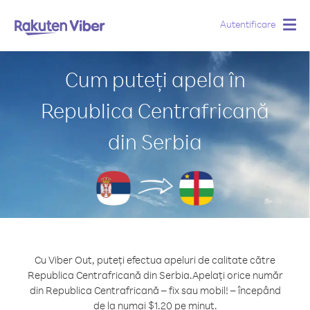
Autentificare
Togg
navig
Cum puteți apela în
Republica Centrafricană
din Serbia
Cu Viber Out, puteți efectua apeluri de calitate către
Republica Centrafricană din Serbia.
Apelați orice număr
din Republica Centrafricană – fix sau mobil! – începând
de la numai $1.20 pe minut.