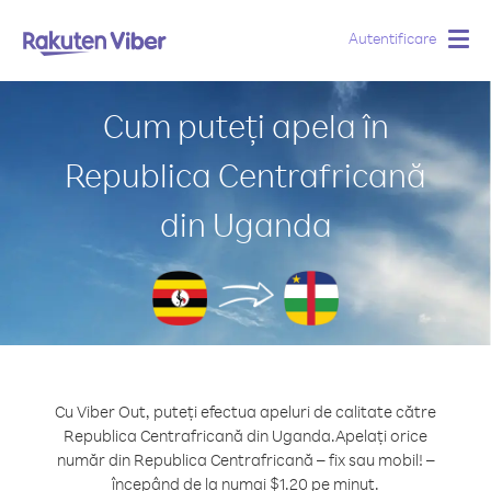
Autentificare
Togg
navig
Cum puteți apela în
Republica Centrafricană
din Uganda
Cu Viber Out, puteți efectua apeluri de calitate către
Republica Centrafricană din Uganda.
Apelați orice
număr din Republica Centrafricană – fix sau mobil! –
începând de la numai $1.20 pe minut.