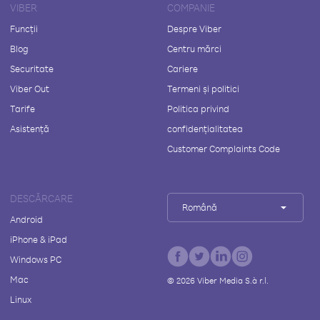
VIBER
COMPANIE
Funcții
Despre Viber
Blog
Centru mărci
Securitate
Cariere
Viber Out
Termeni și politici
Tarife
Politica privind
Asistență
confidențialitatea
Customer Complaints Code
DESCĂRCARE
Română
Android
iPhone & iPad
Windows PC
Mac
©
2026
Viber Media S.à r.l.
Linux