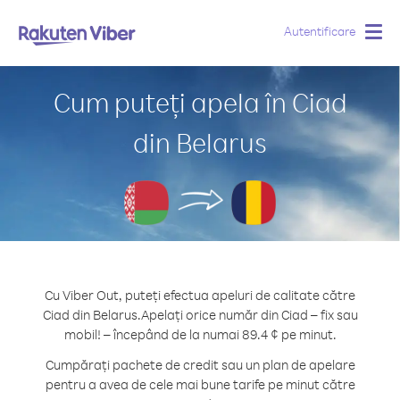
Autentificare
Togg
navig
Cum puteți apela în Ciad
din Belarus
Cu Viber Out, puteți efectua apeluri de calitate către
Ciad din Belarus.
Apelați orice număr din Ciad – fix sau
mobil! – începând de la numai 89.4 ¢ pe minut.
Cumpărați pachete de credit sau un plan de apelare
pentru a avea de cele mai bune tarife pe minut către