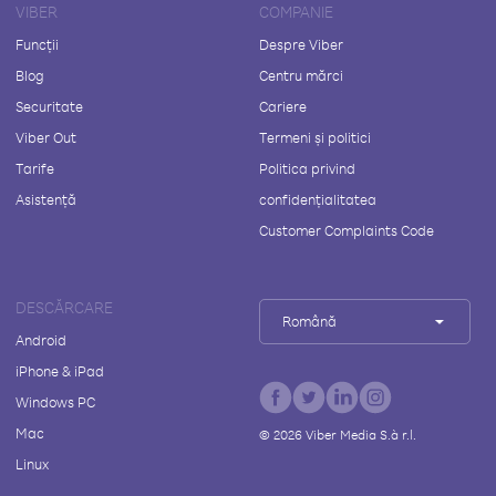
VIBER
COMPANIE
Funcții
Despre Viber
Blog
Centru mărci
Securitate
Cariere
Viber Out
Termeni și politici
Tarife
Politica privind
Asistență
confidențialitatea
Customer Complaints Code
DESCĂRCARE
Română
Android
iPhone & iPad
Windows PC
Mac
©
2026
Viber Media S.à r.l.
Linux