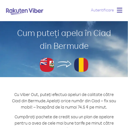
Autentificare
Togg
navig
Cum puteți apela în Ciad
din Bermude
Cu Viber Out, puteți efectua apeluri de calitate către
Ciad din Bermude.
Apelați orice număr din Ciad – fix sau
mobil! – începând de la numai 74.5 ¢ pe minut.
Cumpărați pachete de credit sau un plan de apelare
pentru a avea de cele mai bune tarife pe minut către