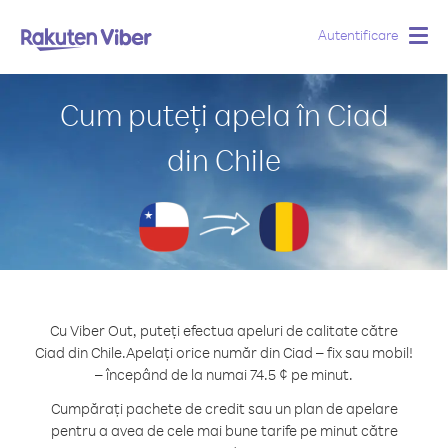
Autentificare
Togg
navig
Cum puteți apela în Ciad
din Chile
Cu Viber Out, puteți efectua apeluri de calitate către
Ciad din Chile.
Apelați orice număr din Ciad – fix sau mobil!
– începând de la numai 74.5 ¢ pe minut.
Cumpărați pachete de credit sau un plan de apelare
pentru a avea de cele mai bune tarife pe minut către