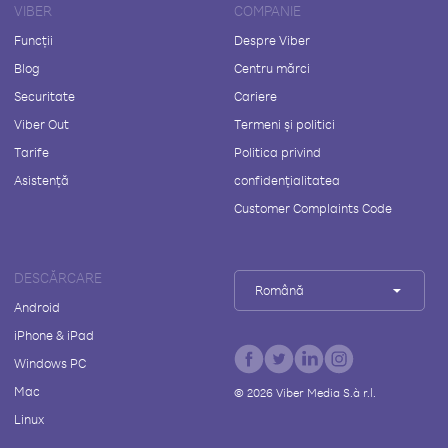
VIBER
COMPANIE
Funcții
Despre Viber
Blog
Centru mărci
Securitate
Cariere
Viber Out
Termeni și politici
Tarife
Politica privind
Asistență
confidențialitatea
Customer Complaints Code
DESCĂRCARE
Română
Android
iPhone & iPad
Windows PC
Mac
©
2026
Viber Media S.à r.l.
Linux