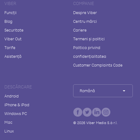
VIBER
COMPANIE
Funcții
Despre Viber
Blog
Centru mărci
Securitate
Cariere
Viber Out
Termeni și politici
Tarife
Politica privind
Asistență
confidențialitatea
Customer Complaints Code
DESCĂRCARE
Română
Android
iPhone & iPad
Windows PC
Mac
©
2026
Viber Media S.à r.l.
Linux