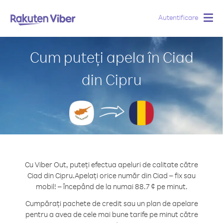
Autentificare
Togg
navig
Cum puteți apela în Ciad
din Cipru
Cu Viber Out, puteți efectua apeluri de calitate către
Ciad din Cipru.
Apelați orice număr din Ciad – fix sau
mobil! – începând de la numai 88.7 ¢ pe minut.
Cumpărați pachete de credit sau un plan de apelare
pentru a avea de cele mai bune tarife pe minut către