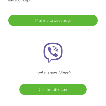
efectuați deja
Mai multe destinații
Încă nu aveți Viber?
Descărcați acum