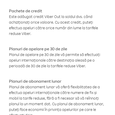
Pachete de credit
Este adăugat credit Viber Out la soldul dvs. când
achiziționați orice valoare. Cu acest credit, puteți
efectua apeluri către orice număr din lume la tarifele
reduse Viber.
Planuri de apelare pe 30 de zile
Planul de apelare pe 30 de zile vă permite să efectuați
apeluri internaționale către destinația aleasă pe o
perioadă de 30 de zile la tarifele reduse Viber.
Planuri de abonament lunar
Planul de abonament lunar vă oferă flexibilitatea de a
efectua apeluri internaționale către numere de fix și
mobil la tarife reduse, fără a fi necesar să vă reînnoiți
planul la un moment dat. Cu planul de abonament lunar,
puteți face economii în privința apelurilor pe care le