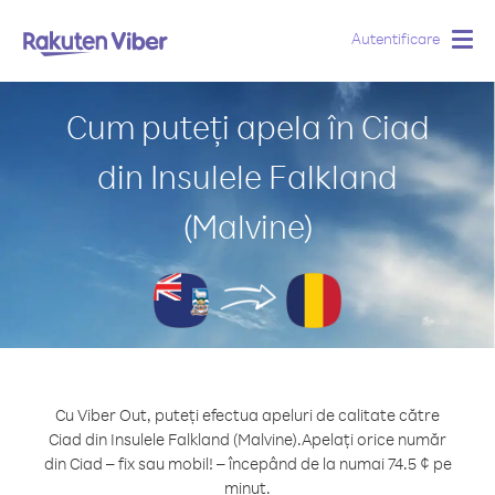
Autentificare
Togg
navig
Cum puteți apela în Ciad
din Insulele Falkland
(Malvine)
Cu Viber Out, puteți efectua apeluri de calitate către
Ciad din Insulele Falkland (Malvine).
Apelați orice număr
din Ciad – fix sau mobil! – începând de la numai 74.5 ¢ pe
minut.