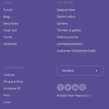
VIBER
COMPANIE
Funcții
Despre Viber
Blog
Centru mărci
Securitate
Cariere
Viber Out
Termeni și politici
Tarife
Politica privind
Asistență
confidențialitatea
Customer Complaints Code
DESCĂRCARE
Română
Android
iPhone & iPad
Windows PC
Mac
©
2026
Viber Media S.à r.l.
Linux