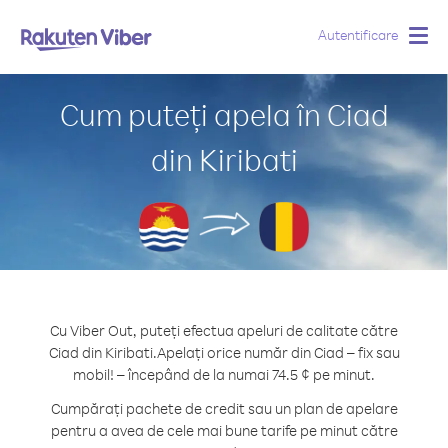
Autentificare
Togg
navig
Cum puteți apela în Ciad
din Kiribati
Cu Viber Out, puteți efectua apeluri de calitate către
Ciad din Kiribati.
Apelați orice număr din Ciad – fix sau
mobil! – începând de la numai 74.5 ¢ pe minut.
Cumpărați pachete de credit sau un plan de apelare
pentru a avea de cele mai bune tarife pe minut către