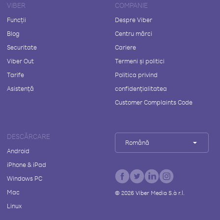
VIBER
COMPANIE
Funcții
Despre Viber
Blog
Centru mărci
Securitate
Cariere
Viber Out
Termeni și politici
Tarife
Politica privind
Asistență
confidențialitatea
Customer Complaints Code
DESCĂRCARE
Română
Android
iPhone & iPad
Windows PC
Mac
©
2026
Viber Media S.à r.l.
Linux