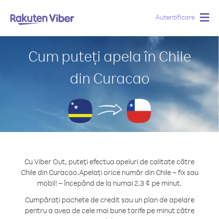
Autentificare
Togg
navig
Cum puteți apela în Chile
din Curacao
Cu Viber Out, puteți efectua apeluri de calitate către
Chile din Curacao.
Apelați orice număr din Chile – fix sau
mobil! – începând de la numai 2.3 ¢ pe minut.
Cumpărați pachete de credit sau un plan de apelare
pentru a avea de cele mai bune tarife pe minut către