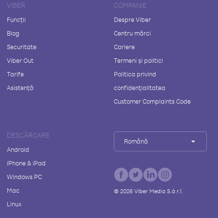
VIBER
COMPANIE
Funcții
Despre Viber
Blog
Centru mărci
Securitate
Cariere
Viber Out
Termeni și politici
Tarife
Politica privind
Asistență
confidențialitatea
Customer Complaints Code
DESCĂRCARE
Română
Android
iPhone & iPad
Windows PC
Mac
©
2026
Viber Media S.à r.l.
Linux