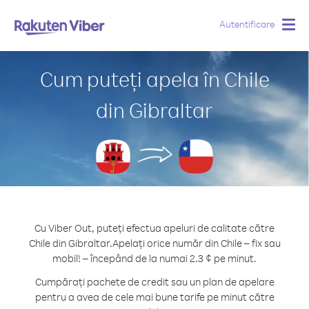
Autentificare
Togg
navig
Cum puteți apela în Chile
din Gibraltar
Cu Viber Out, puteți efectua apeluri de calitate către
Chile din Gibraltar.
Apelați orice număr din Chile – fix sau
mobil! – începând de la numai 2.3 ¢ pe minut.
Cumpărați pachete de credit sau un plan de apelare
pentru a avea de cele mai bune tarife pe minut către