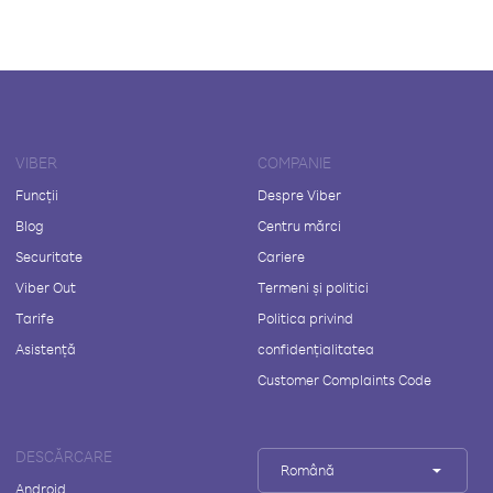
VIBER
COMPANIE
Funcții
Despre Viber
Blog
Centru mărci
Securitate
Cariere
Viber Out
Termeni și politici
Tarife
Politica privind
Asistență
confidențialitatea
Customer Complaints Code
DESCĂRCARE
Română
Android