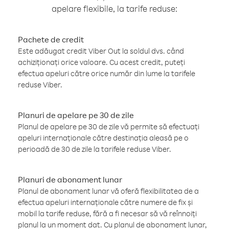
apelare flexibile, la tarife reduse:
Pachete de credit
Este adăugat credit Viber Out la soldul dvs. când
achiziționați orice valoare. Cu acest credit, puteți
efectua apeluri către orice număr din lume la tarifele
reduse Viber.
Planuri de apelare pe 30 de zile
Planul de apelare pe 30 de zile vă permite să efectuați
apeluri internaționale către destinația aleasă pe o
perioadă de 30 de zile la tarifele reduse Viber.
Planuri de abonament lunar
Planul de abonament lunar vă oferă flexibilitatea de a
efectua apeluri internaționale către numere de fix și
mobil la tarife reduse, fără a fi necesar să vă reînnoiți
planul la un moment dat. Cu planul de abonament lunar,