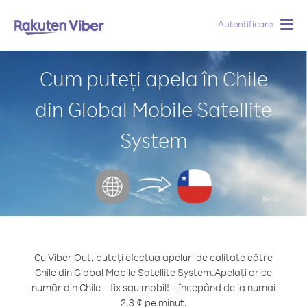
Autentificare
Togg
navig
Cum puteți apela în Chile
din Global Mobile Satellite
System
Cu Viber Out, puteți efectua apeluri de calitate către
Chile din Global Mobile Satellite System.
Apelați orice
număr din Chile – fix sau mobil! – începând de la numai
2.3 ¢ pe minut.