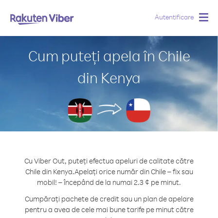
Autentificare
Togg
navig
Cum puteți apela în Chile
din Kenya
Cu Viber Out, puteți efectua apeluri de calitate către
Chile din Kenya.
Apelați orice număr din Chile – fix sau
mobil! – începând de la numai 2.3 ¢ pe minut.
Cumpărați pachete de credit sau un plan de apelare
pentru a avea de cele mai bune tarife pe minut către