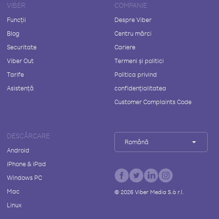
VIBER
COMPANIE
Funcții
Despre Viber
Blog
Centru mărci
Securitate
Cariere
Viber Out
Termeni și politici
Tarife
Politica privind
Asistență
confidențialitatea
Customer Complaints Code
DESCĂRCARE
Română
Android
iPhone & iPad
Windows PC
Mac
©
2026
Viber Media S.à r.l.
Linux