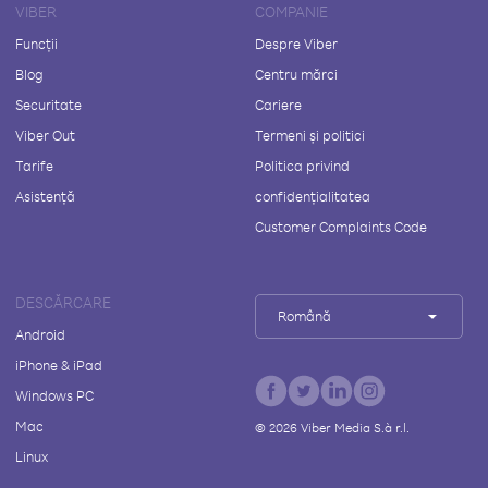
VIBER
COMPANIE
Funcții
Despre Viber
Blog
Centru mărci
Securitate
Cariere
Viber Out
Termeni și politici
Tarife
Politica privind
Asistență
confidențialitatea
Customer Complaints Code
DESCĂRCARE
Română
Android
iPhone & iPad
Windows PC
Mac
©
2026
Viber Media S.à r.l.
Linux