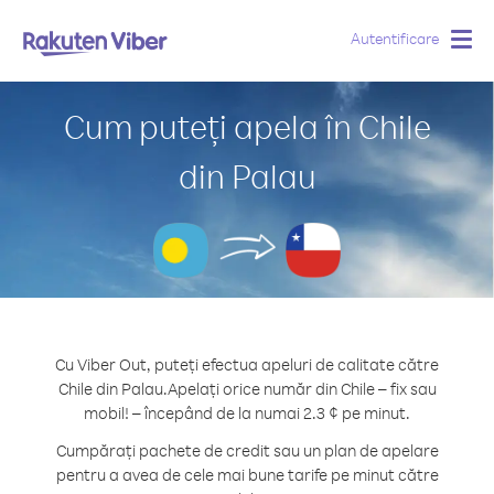
Autentificare
Togg
navig
Cum puteți apela în Chile
din Palau
Cu Viber Out, puteți efectua apeluri de calitate către
Chile din Palau.
Apelați orice număr din Chile – fix sau
mobil! – începând de la numai 2.3 ¢ pe minut.
Cumpărați pachete de credit sau un plan de apelare
pentru a avea de cele mai bune tarife pe minut către