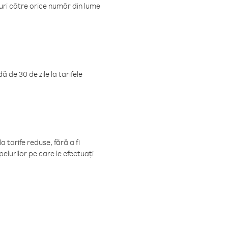
luri către orice număr din lume
 de 30 de zile la tarifele
 tarife reduse, fără a fi
elurilor pe care le efectuați