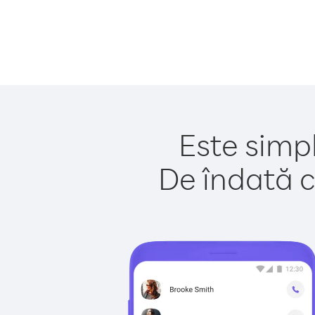
Este simpl
De îndată c