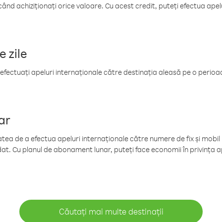
când achiziționați orice valoare. Cu acest credit, puteți efectua ape
e zile
efectuați apeluri internaționale către destinația aleasă pe o perioadă
ar
tea de a efectua apeluri internaționale către numere de fix și mobil la
at. Cu planul de abonament lunar, puteți face economii în privința ap
Căutați mai multe destinații