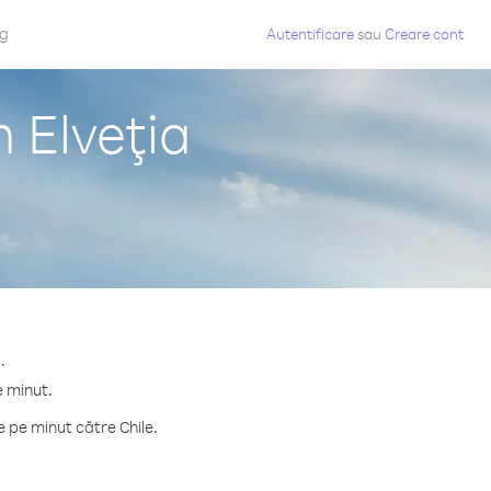
og
Autentificare
sau
Creare cont
n Elveţia
.
e minut.
 pe minut către Chile.