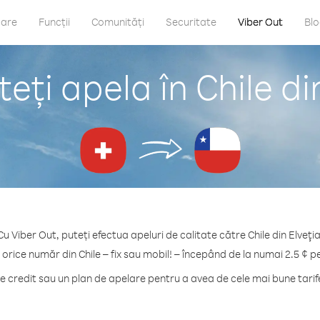
care
Funcții
Comunități
Securitate
Viber Out
Bl
ți apela în Chile di
Cu Viber Out, puteți efectua apeluri de calitate către Chile din Elveţia
 orice număr din Chile – fix sau mobil! – începând de la numai 2.5 ¢ p
credit sau un plan de apelare pentru a avea de cele mai bune tarife