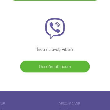
Încă nu aveți Viber?
Descărcați acum
NIE
DESCĂRCARE