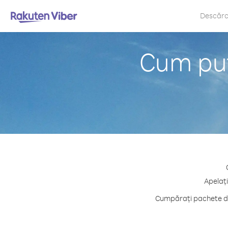
Descăr
Cum pute
Apelați
Cumpărați pachete de 