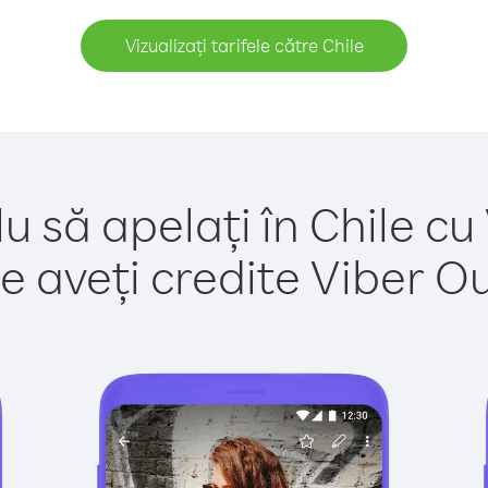
Vizualizați tarifele către Chile
u să apelați în Chile cu
e aveți credite Viber Out