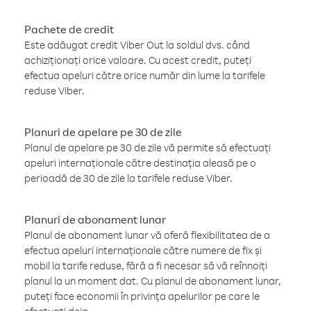
Pachete de credit
Este adăugat credit Viber Out la soldul dvs. când
achiziționați orice valoare. Cu acest credit, puteți
efectua apeluri către orice număr din lume la tarifele
reduse Viber.
Planuri de apelare pe 30 de zile
Planul de apelare pe 30 de zile vă permite să efectuați
apeluri internaționale către destinația aleasă pe o
perioadă de 30 de zile la tarifele reduse Viber.
Planuri de abonament lunar
Planul de abonament lunar vă oferă flexibilitatea de a
efectua apeluri internaționale către numere de fix și
mobil la tarife reduse, fără a fi necesar să vă reînnoiți
planul la un moment dat. Cu planul de abonament lunar,
puteți face economii în privința apelurilor pe care le