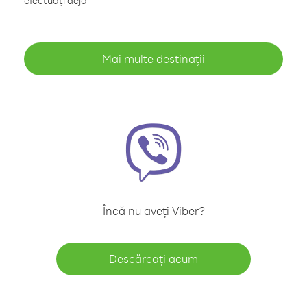
efectuați deja
Mai multe destinații
Încă nu aveți Viber?
Descărcați acum