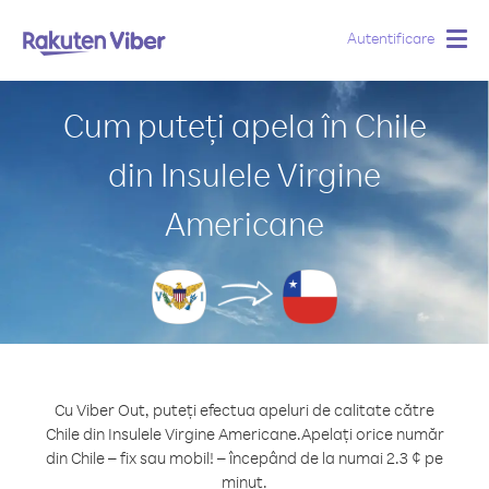
Autentificare
Togg
navig
Cum puteți apela în Chile
din Insulele Virgine
Americane
Cu Viber Out, puteți efectua apeluri de calitate către
Chile din Insulele Virgine Americane.
Apelați orice număr
din Chile – fix sau mobil! – începând de la numai 2.3 ¢ pe
minut.