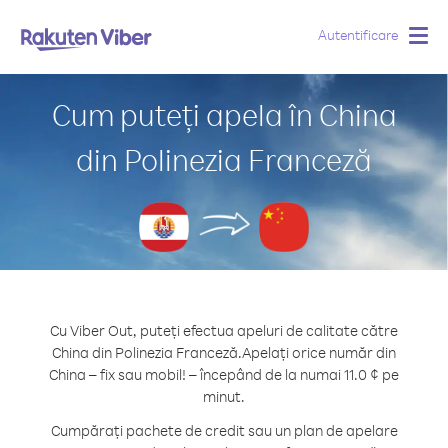
Autentificare
Togg
navig
Cum puteți apela în China
din Polinezia Franceză
Cu Viber Out, puteți efectua apeluri de calitate către
China din Polinezia Franceză.
Apelați orice număr din
China – fix sau mobil! – începând de la numai 11.0 ¢ pe
minut.
Cumpărați pachete de credit sau un plan de apelare