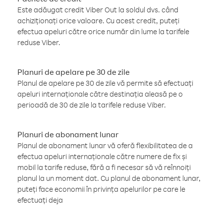
Este adăugat credit Viber Out la soldul dvs. când
achiziționați orice valoare. Cu acest credit, puteți
efectua apeluri către orice număr din lume la tarifele
reduse Viber.
Planuri de apelare pe 30 de zile
Planul de apelare pe 30 de zile vă permite să efectuați
apeluri internaționale către destinația aleasă pe o
perioadă de 30 de zile la tarifele reduse Viber.
Planuri de abonament lunar
Planul de abonament lunar vă oferă flexibilitatea de a
efectua apeluri internaționale către numere de fix și
mobil la tarife reduse, fără a fi necesar să vă reînnoiți
planul la un moment dat. Cu planul de abonament lunar,
puteți face economii în privința apelurilor pe care le
efectuați deja