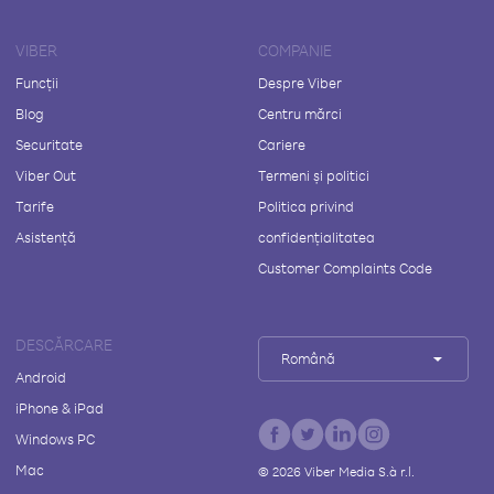
VIBER
COMPANIE
Funcții
Despre Viber
Blog
Centru mărci
Securitate
Cariere
Viber Out
Termeni și politici
Tarife
Politica privind
Asistență
confidențialitatea
Customer Complaints Code
DESCĂRCARE
Română
Android
iPhone & iPad
Windows PC
Mac
©
2026
Viber Media S.à r.l.