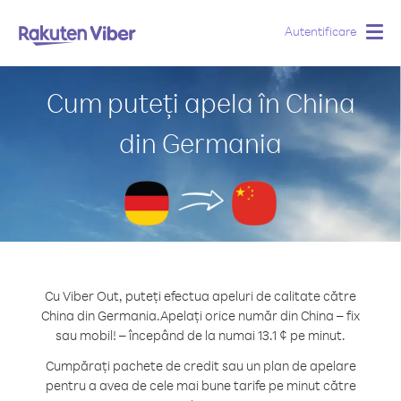
Autentificare
Togg
navig
Cum puteți apela în China
din Germania
Cu Viber Out, puteți efectua apeluri de calitate către
China din Germania.
Apelați orice număr din China – fix
sau mobil! – începând de la numai 13.1 ¢ pe minut.
Cumpărați pachete de credit sau un plan de apelare
pentru a avea de cele mai bune tarife pe minut către