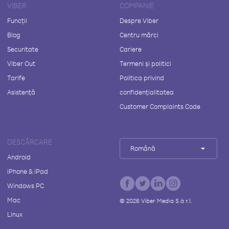
VIBER
COMPANIE
Funcții
Despre Viber
Blog
Centru mărci
Securitate
Cariere
Viber Out
Termeni și politici
Tarife
Politica privind
Asistență
confidențialitatea
Customer Complaints Code
DESCĂRCARE
Română
Android
iPhone & iPad
Windows PC
Mac
©
2026
Viber Media S.à r.l.
Linux