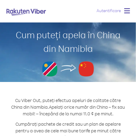
Autentificare
Togg
navig
Cum puteți apela în China
din Namibia
Cu Viber Out, puteți efectua apeluri de calitate către
China din Namibia.
Apelați orice număr din China – fix sau
mobil! – începând de la numai 11.0 ¢ pe minut.
Cumpărați pachete de credit sau un plan de apelare
pentru a avea de cele mai bune tarife pe minut către