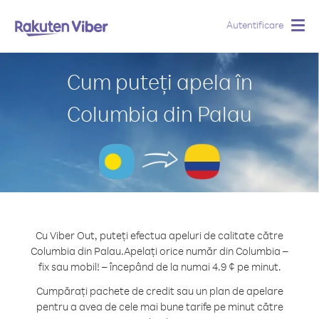
Autentificare
Togg
navig
Cum puteți apela în
Columbia din Palau
Cu Viber Out, puteți efectua apeluri de calitate către
Columbia din Palau.
Apelați orice număr din Columbia –
fix sau mobil! – începând de la numai 4.9 ¢ pe minut.
Cumpărați pachete de credit sau un plan de apelare
pentru a avea de cele mai bune tarife pe minut către