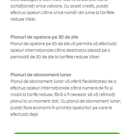
achiziționați orice valoare. Cu acest credit, puteți
efectua apeluri către orice număr din lume la tarifele
reduse Viber.
Planuri de apelare pe 30 de zile
Planul de apelare pe 30 de zile vă permite să efectuați
apeluri internaționale către destinația aleasă pe o
perioadă de 30 de zile la tarifele reduse Viber.
Planuri de abonament lunar
Planul de abonament lunar vă oferă flexibilitatea de a
efectua apeluri internaționale către numere de fix și
mobil la tarife reduse, fără a fi necesar să vă reînnoiți
planul la un moment dat. Cu planul de abonament lunar,
puteți face economii în privința apelurilor pe care le
efectuați deja