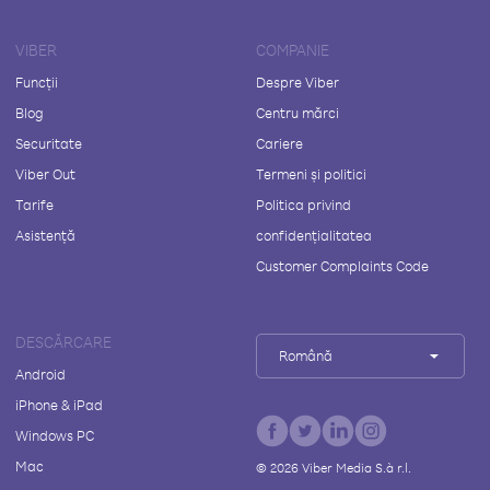
VIBER
COMPANIE
Funcții
Despre Viber
Blog
Centru mărci
Securitate
Cariere
Viber Out
Termeni și politici
Tarife
Politica privind
Asistență
confidențialitatea
Customer Complaints Code
DESCĂRCARE
Română
Android
iPhone & iPad
Windows PC
Mac
©
2026
Viber Media S.à r.l.