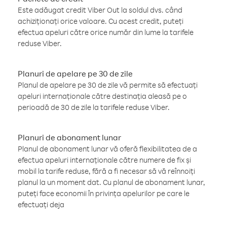
Este adăugat credit Viber Out la soldul dvs. când
achiziționați orice valoare. Cu acest credit, puteți
efectua apeluri către orice număr din lume la tarifele
reduse Viber.
Planuri de apelare pe 30 de zile
Planul de apelare pe 30 de zile vă permite să efectuați
apeluri internaționale către destinația aleasă pe o
perioadă de 30 de zile la tarifele reduse Viber.
Planuri de abonament lunar
Planul de abonament lunar vă oferă flexibilitatea de a
efectua apeluri internaționale către numere de fix și
mobil la tarife reduse, fără a fi necesar să vă reînnoiți
planul la un moment dat. Cu planul de abonament lunar,
puteți face economii în privința apelurilor pe care le
efectuați deja