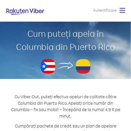
Autentificare
Togg
navig
Cum puteți apela în
Columbia din Puerto Rico
Cu Viber Out, puteți efectua apeluri de calitate către
Columbia din Puerto Rico.
Apelați orice număr din
Columbia – fix sau mobil! – începând de la numai 4.9 ¢ pe
minut.
Cumpărați pachete de credit sau un plan de apelare