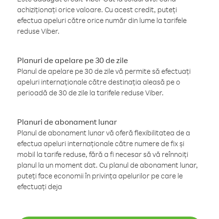
achiziționați orice valoare. Cu acest credit, puteți
efectua apeluri către orice număr din lume la tarifele
reduse Viber.
Planuri de apelare pe 30 de zile
Planul de apelare pe 30 de zile vă permite să efectuați
apeluri internaționale către destinația aleasă pe o
perioadă de 30 de zile la tarifele reduse Viber.
Planuri de abonament lunar
Planul de abonament lunar vă oferă flexibilitatea de a
efectua apeluri internaționale către numere de fix și
mobil la tarife reduse, fără a fi necesar să vă reînnoiți
planul la un moment dat. Cu planul de abonament lunar,
puteți face economii în privința apelurilor pe care le
efectuați deja