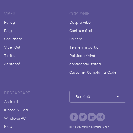
VIBER
COMPANIE
Funcții
Despre Viber
Blog
Centru mărci
Securitate
Cariere
Viber Out
Termeni și politici
Tarife
Politica privind
Asistență
confidențialitatea
Customer Complaints Code
DESCĂRCARE
Română
Android
iPhone & iPad
Windows PC
Mac
©
2026
Viber Media S.à r.l.