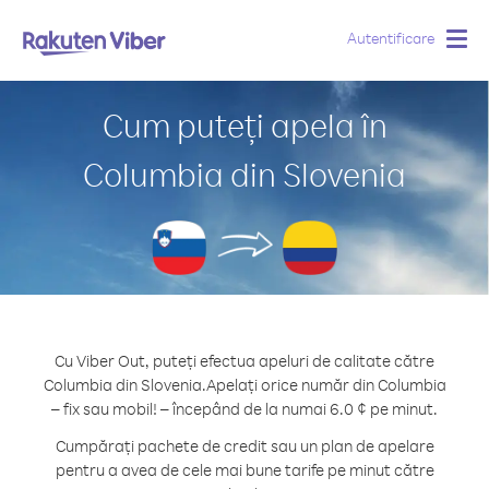
Autentificare
Togg
navig
Cum puteți apela în
Columbia din Slovenia
Cu Viber Out, puteți efectua apeluri de calitate către
Columbia din Slovenia.
Apelați orice număr din Columbia
– fix sau mobil! – începând de la numai 6.0 ¢ pe minut.
Cumpărați pachete de credit sau un plan de apelare
pentru a avea de cele mai bune tarife pe minut către