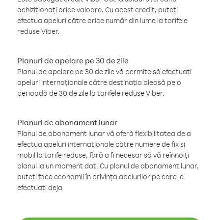
achiziționați orice valoare. Cu acest credit, puteți
efectua apeluri către orice număr din lume la tarifele
reduse Viber.
Planuri de apelare pe 30 de zile
Planul de apelare pe 30 de zile vă permite să efectuați
apeluri internaționale către destinația aleasă pe o
perioadă de 30 de zile la tarifele reduse Viber.
Planuri de abonament lunar
Planul de abonament lunar vă oferă flexibilitatea de a
efectua apeluri internaționale către numere de fix și
mobil la tarife reduse, fără a fi necesar să vă reînnoiți
planul la un moment dat. Cu planul de abonament lunar,
puteți face economii în privința apelurilor pe care le
efectuați deja