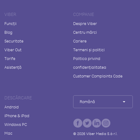
VIBER
COMPANIE
Funcții
Despre Viber
Blog
Centru mărci
Securitate
Cariere
Viber Out
Termeni și politici
Tarife
Politica privind
Asistență
confidențialitatea
Customer Complaints Code
DESCĂRCARE
Română
Android
iPhone & iPad
Windows PC
Mac
©
2026
Viber Media S.à r.l.