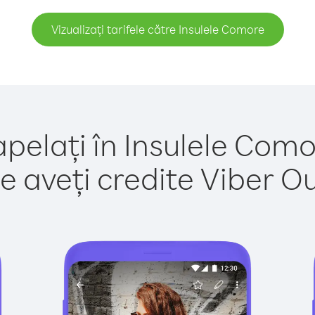
Vizualizați tarifele către Insulele Comore
apelați în Insulele Como
e aveți credite Viber Out