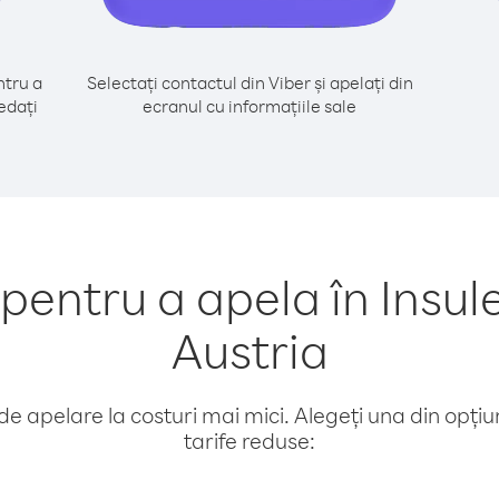
tru a
Selectați contactul din Viber și apelați din
edați
ecranul cu informațiile sale
entru a apela în Insul
Austria
e apelare la costuri mai mici. Alegeți una din opțiuni
tarife reduse: