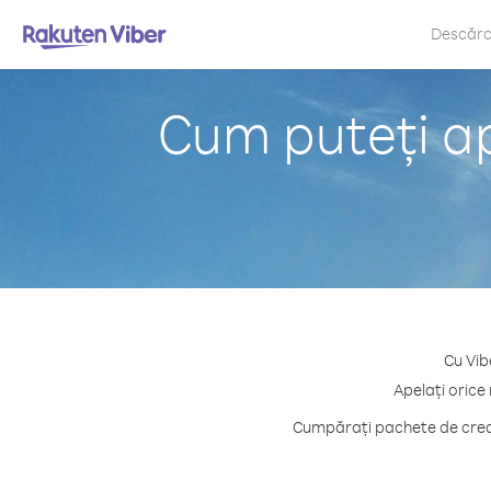
Descăr
Cum puteți ap
Cu Vib
Apelați orice
Cumpărați pachete de credi