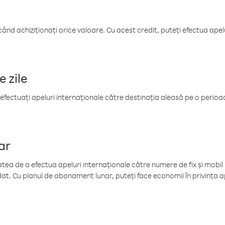
când achiziționați orice valoare. Cu acest credit, puteți efectua ape
e zile
efectuați apeluri internaționale către destinația aleasă pe o perioadă
ar
tea de a efectua apeluri internaționale către numere de fix și mobil la
at. Cu planul de abonament lunar, puteți face economii în privința ap