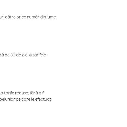
luri către orice număr din lume
 de 30 de zile la tarifele
 tarife reduse, fără a fi
elurilor pe care le efectuați