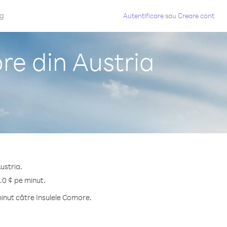
og
Autentificare
sau
Creare cont
re din Austria
ustria.
.0 ¢ pe minut.
inut către Insulele Comore.