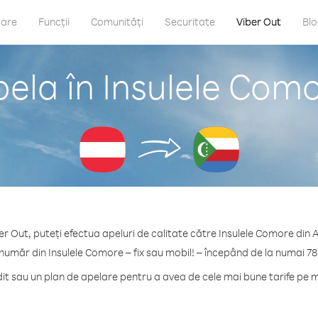
care
Funcții
Comunități
Securitate
Viber Out
Bl
ela în Insulele Como
er Out, puteți efectua apeluri de calitate către Insulele Comore din A
 număr din Insulele Comore – fix sau mobil! – începând de la numai 78
t sau un plan de apelare pentru a avea de cele mai bune tarife pe m