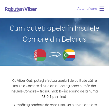
Autentificare
Togg
navig
Cum puteți apela în Insulele
Comore din Belarus
Cu Viber Out, puteți efectua apeluri de calitate către
Insulele Comore din Belarus.
Apelați orice număr din
Insulele Comore – fix sau mobil! – începând de la numai
78.0 ¢ pe minut.
Cumpărați pachete de credit sau un plan de apelare