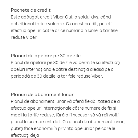
Pachete de credit
Este adăugat credit Viber Out la soldul dvs. când
achiziționați orice valoare. Cu acest credit, puteți
efectua apeluri către orice număr din lume la tarifele
reduse Viber.
Planuri de apelare pe 30 de zile
Planul de apelare pe 30 de zile vă permite să efectuați
apeluri internaționale către destinația aleasă pe o
perioadă de 30 de zile la tarifele reduse Viber.
Planuri de abonament lunar
Planul de abonament lunar vă oferă flexibilitatea de a
efectua apeluri internaționale către numere de fix și
mobil la tarife reduse, fără a fi necesar să vă reînnoiți
planul la un moment dat. Cu planul de abonament lunar,
puteți face economii în privința apelurilor pe care le
efectuați deja