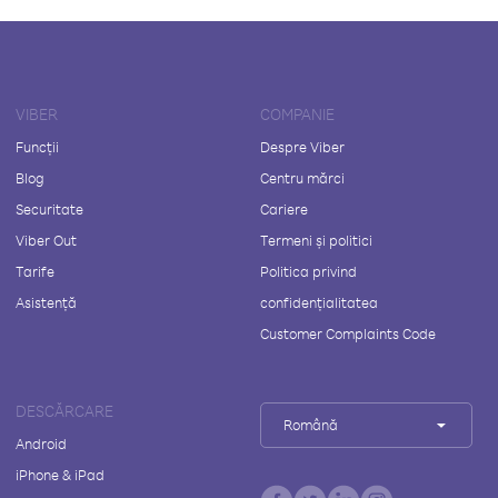
VIBER
COMPANIE
Funcții
Despre Viber
Blog
Centru mărci
Securitate
Cariere
Viber Out
Termeni și politici
Tarife
Politica privind
Asistență
confidențialitatea
Customer Complaints Code
DESCĂRCARE
Română
Android
iPhone & iPad