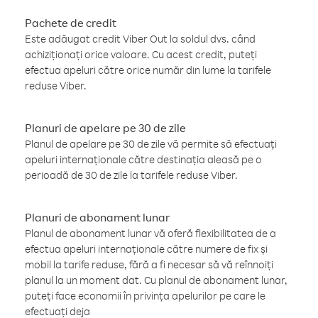
Pachete de credit
Este adăugat credit Viber Out la soldul dvs. când
achiziționați orice valoare. Cu acest credit, puteți
efectua apeluri către orice număr din lume la tarifele
reduse Viber.
Planuri de apelare pe 30 de zile
Planul de apelare pe 30 de zile vă permite să efectuați
apeluri internaționale către destinația aleasă pe o
perioadă de 30 de zile la tarifele reduse Viber.
Planuri de abonament lunar
Planul de abonament lunar vă oferă flexibilitatea de a
efectua apeluri internaționale către numere de fix și
mobil la tarife reduse, fără a fi necesar să vă reînnoiți
planul la un moment dat. Cu planul de abonament lunar,
puteți face economii în privința apelurilor pe care le
efectuați deja