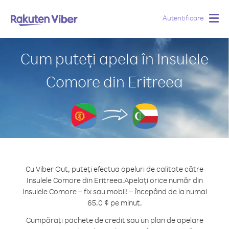
Autentificare
Togg
navig
Cum puteți apela în Insulele
Comore din Eritreea
Cu Viber Out, puteți efectua apeluri de calitate către
Insulele Comore din Eritreea.
Apelați orice număr din
Insulele Comore – fix sau mobil! – începând de la numai
65.0 ¢ pe minut.
Cumpărați pachete de credit sau un plan de apelare