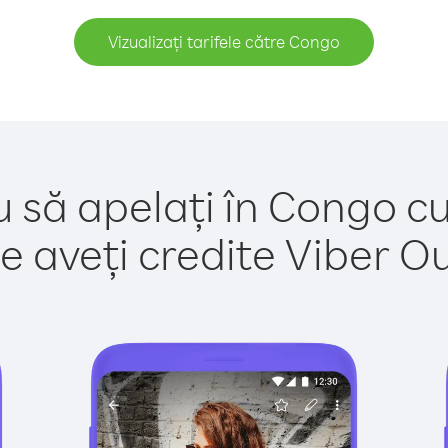
Vizualizați tarifele către Congo
u să apelați în Congo cu
e aveți credite Viber Out