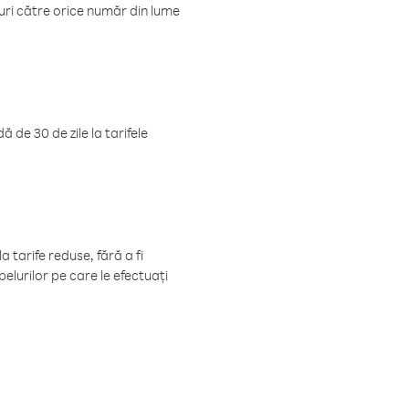
luri către orice număr din lume
 de 30 de zile la tarifele
 tarife reduse, fără a fi
elurilor pe care le efectuați