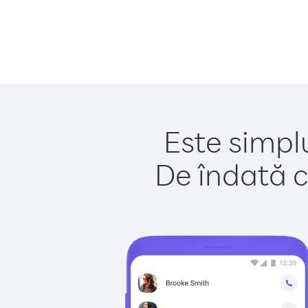
Este simpl
De îndată c