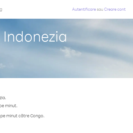
og
Autentificare
sau
Creare cont
 Indonezia
zia.
pe minut.
e pe minut către Congo.