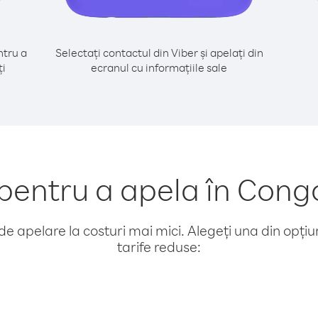
tru a
Selectați contactul din Viber și apelați din
ți
ecranul cu informațiile sale
entru a apela în Congo
e apelare la costuri mai mici. Alegeți una din opțiuni
tarife reduse: