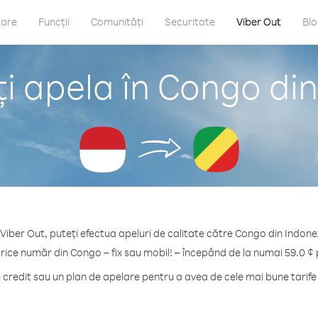
care
Funcții
Comunități
Securitate
Viber Out
Bl
i apela în Congo din
Viber Out, puteți efectua apeluri de calitate către Congo din Indone
orice număr din Congo – fix sau mobil! – începând de la numai 59.0 ¢ 
redit sau un plan de apelare pentru a avea de cele mai bune tarif