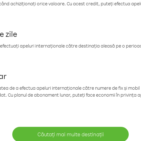
când achiziționați orice valoare. Cu acest credit, puteți efectua ape
e zile
efectuați apeluri internaționale către destinația aleasă pe o perioadă
ar
tea de a efectua apeluri internaționale către numere de fix și mobil la
at. Cu planul de abonament lunar, puteți face economii în privința ap
Căutați mai multe destinații