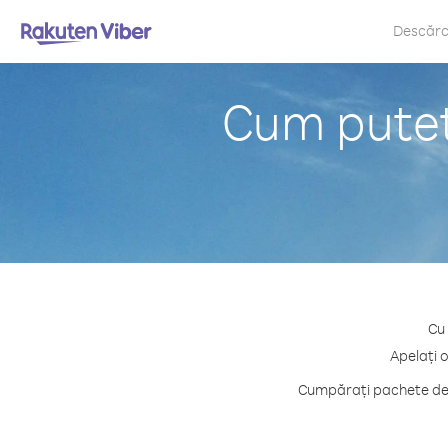
Descăr
Cum puteț
Cu 
Apelați 
Cumpărați pachete de c