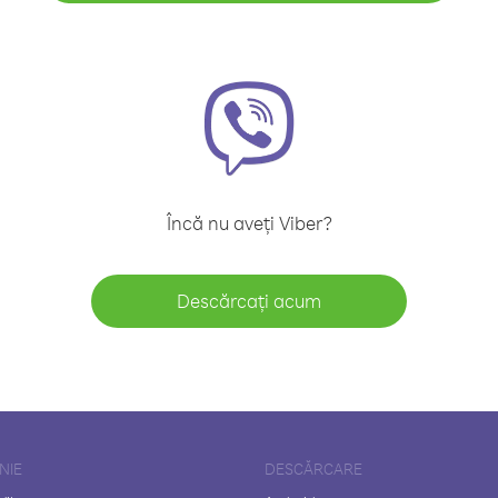
Încă nu aveți Viber?
Descărcați acum
NIE
DESCĂRCARE