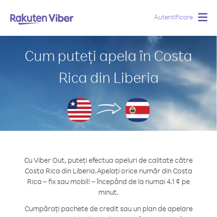
Autentificare
Togg
navig
Cum puteți apela în Costa
Rica din Liberia
Cu Viber Out, puteți efectua apeluri de calitate către
Costa Rica din Liberia.
Apelați orice număr din Costa
Rica – fix sau mobil! – începând de la numai 4.1 ¢ pe
minut.
Cumpărați pachete de credit sau un plan de apelare