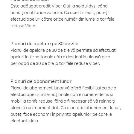
Este adăugat credit Viber Out la soldul dvs. când
achiziționați orice valoare. Cu acest credit, puteți
efectua apeluri către orice număr din lume la tarifele
reduse Viber.
Planuri de apelare pe 30 de zile
Planul de apelare pe 30 de zile vă permite să efectuați
apeluri internaționale către destinația aleasă pe o
perioadă de 30 de zile la tarifele reduse Viber.
Planuri de abonament lunar
Planul de abonament lunar vă oferă flexibilitatea de a
efectua apeluri internaționale către numere de fix și
mobil la tarife reduse, fără a fi necesar să vă reînnoiți
planul la un moment dat. Cu planul de abonament lunar,
puteți face economii în privința apelurilor pe care le
efectuați deja