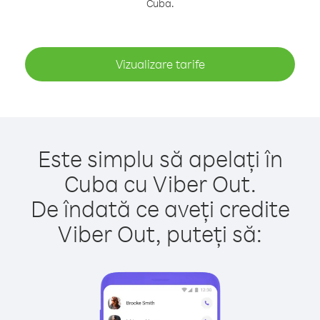
Cuba.
Vizualizare tarife
Este simplu să apelați în
Cuba cu Viber Out.
De îndată ce aveți credite
Viber Out, puteți să: