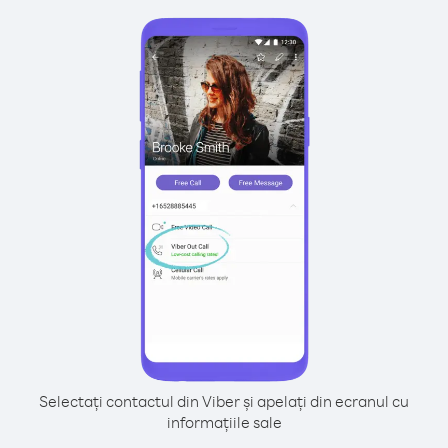
Selectați contactul din Viber și apelați din ecranul cu
informațiile sale