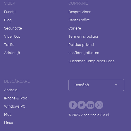
VIBER
COMPANIE
Funcții
Despre Viber
Blog
Centru mărci
Securitate
Cariere
Viber Out
Termeni și politici
Tarife
Politica privind
Asistență
confidențialitatea
Customer Complaints Code
DESCĂRCARE
Română
Android
iPhone & iPad
Windows PC
Mac
©
2026
Viber Media S.à r.l.
Linux