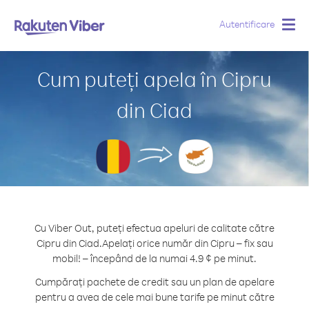
Autentificare
Togg
navig
Cum puteți apela în Cipru
din Ciad
Cu Viber Out, puteți efectua apeluri de calitate către
Cipru din Ciad.
Apelați orice număr din Cipru – fix sau
mobil! – începând de la numai 4.9 ¢ pe minut.
Cumpărați pachete de credit sau un plan de apelare
pentru a avea de cele mai bune tarife pe minut către