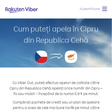
Autentificare
Togg
navig
Cum puteți apela în Cipru
din Republica Cehă
Cu Viber Out, puteți efectua apeluri de calitate către
Cipru din Republica Cehă.
Apelați orice număr din Cipru –
fix sau mobil! – începând de la numai 5.9 ¢ pe minut.
Cumpărați pachete de credit sau un plan de apelare
pentru a avea de cele mai bune tarife pe minut către