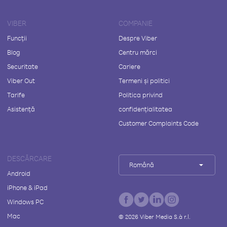
VIBER
COMPANIE
Funcții
Despre Viber
Blog
Centru mărci
Securitate
Cariere
Viber Out
Termeni și politici
Tarife
Politica privind
Asistență
confidențialitatea
Customer Complaints Code
DESCĂRCARE
Română
Android
iPhone & iPad
Windows PC
Mac
©
2026
Viber Media S.à r.l.