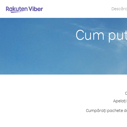
Descăr
Cum pute
C
Apelați
Cumpărați pachete de 