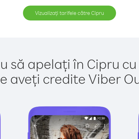
Vizualizați tarifele către Cipru
u să apelați în Cipru cu
e aveți credite Viber Out