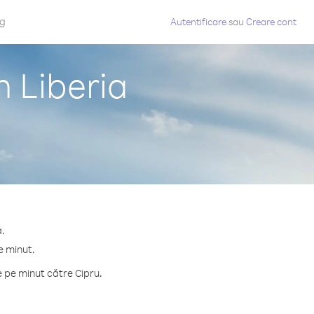
og
Autentificare
sau
Creare cont
n Liberia
a.
e minut.
 pe minut către Cipru.