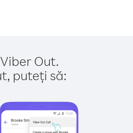
 Viber Out.
, puteți să: