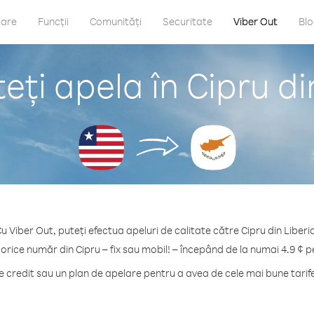
care
Funcții
Comunități
Securitate
Viber Out
Bl
ți apela în Cipru di
u Viber Out, puteți efectua apeluri de calitate către Cipru din Liberi
 orice număr din Cipru – fix sau mobil! – începând de la numai 4.9 ¢ p
credit sau un plan de apelare pentru a avea de cele mai bune tarife