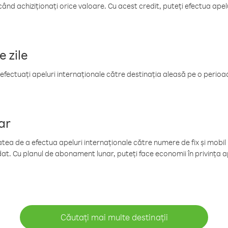
când achiziționați orice valoare. Cu acest credit, puteți efectua ape
e zile
efectuați apeluri internaționale către destinația aleasă pe o perioadă
ar
tea de a efectua apeluri internaționale către numere de fix și mobil la
at. Cu planul de abonament lunar, puteți face economii în privința ap
Căutați mai multe destinații