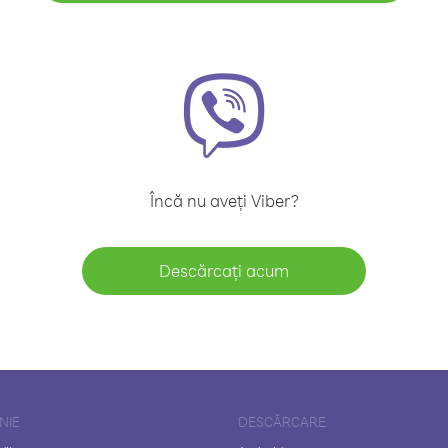
Încă nu aveți Viber?
Descărcați acum
NIE
DESCĂRCARE