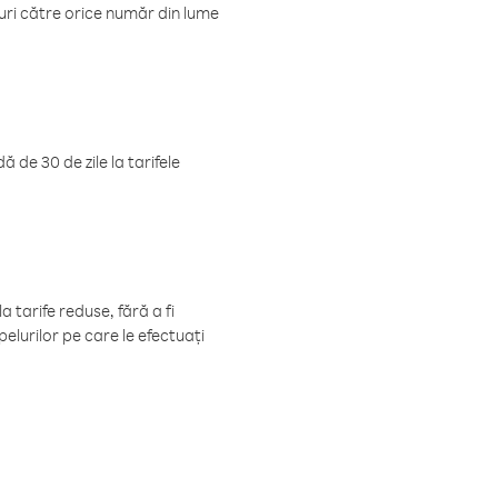
luri către orice număr din lume
 de 30 de zile la tarifele
 tarife reduse, fără a fi
elurilor pe care le efectuați