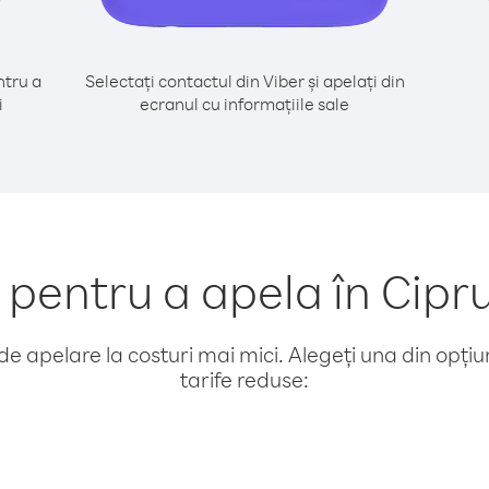
tru a
Selectați contactul din Viber și apelați din
i
ecranul cu informațiile sale
entru a apela în Cipr
e apelare la costuri mai mici. Alegeți una din opțiuni
tarife reduse: