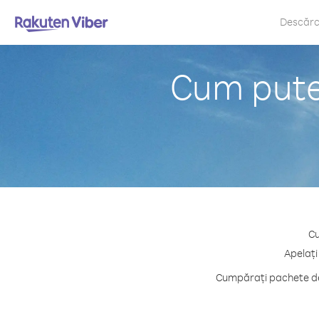
Descăr
Cum puteț
Cu
Apelați
Cumpărați pachete de 