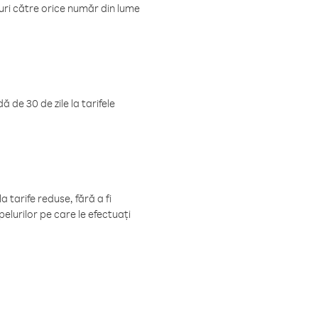
luri către orice număr din lume
 de 30 de zile la tarifele
 tarife reduse, fără a fi
elurilor pe care le efectuați