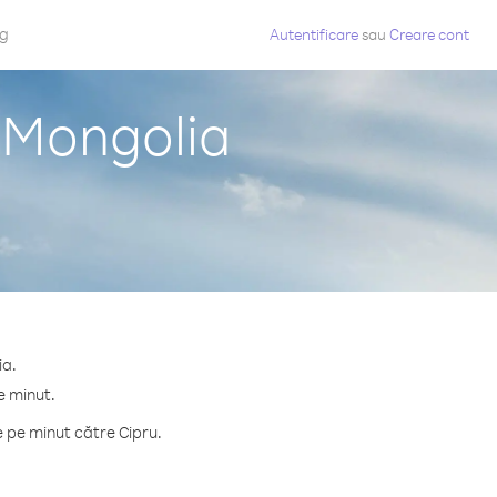
og
Autentificare
sau
Creare cont
n Mongolia
ia.
e minut.
 pe minut către Cipru.