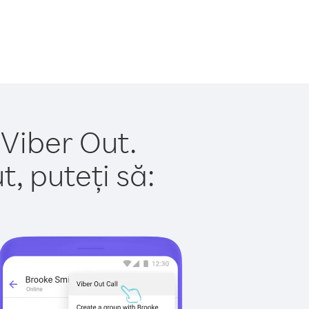
 Viber Out.
, puteți să: