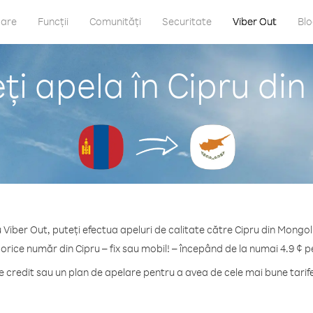
care
Funcții
Comunități
Securitate
Viber Out
Bl
i apela în Cipru di
 Viber Out, puteți efectua apeluri de calitate către Cipru din Mongol
 orice număr din Cipru – fix sau mobil! – începând de la numai 4.9 ¢ p
credit sau un plan de apelare pentru a avea de cele mai bune tarife