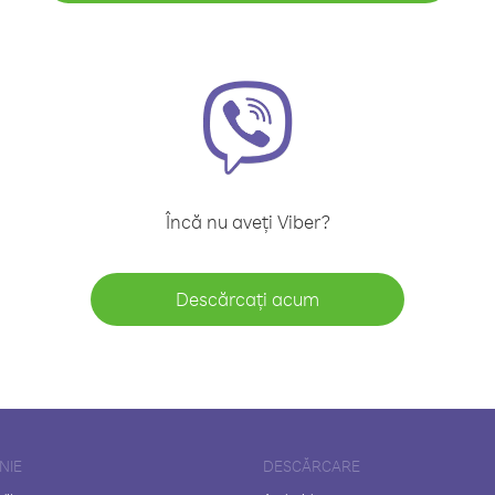
Încă nu aveți Viber?
Descărcați acum
NIE
DESCĂRCARE