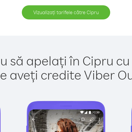
Vizualizați tarifele către Cipru
u să apelați în Cipru cu
e aveți credite Viber Out