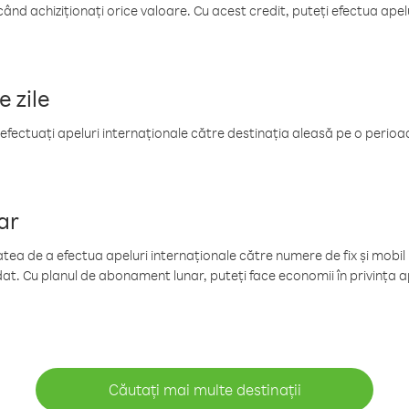
când achiziționați orice valoare. Cu acest credit, puteți efectua ape
e zile
efectuați apeluri internaționale către destinația aleasă pe o perioadă
ar
tea de a efectua apeluri internaționale către numere de fix și mobil la
at. Cu planul de abonament lunar, puteți face economii în privința ap
Căutați mai multe destinații