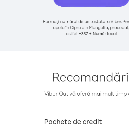
Formați numărul de pe tastatura Viber.
Pen
apela în Cipru din Mongolia, procedaț
astfel:
+
+
357
Număr local
Recomandări p
Viber Out vă oferă mai mult timp d
Pachete de credit