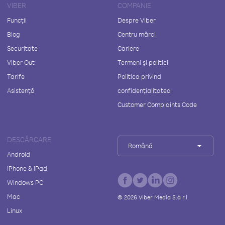
VIBER
COMPANIE
Funcții
Despre Viber
Blog
Centru mărci
Securitate
Cariere
Viber Out
Termeni și politici
Tarife
Politica privind
Asistență
confidențialitatea
Customer Complaints Code
DESCĂRCARE
Română
Android
iPhone & iPad
Windows PC
Mac
©
2026
Viber Media S.à r.l.
Linux