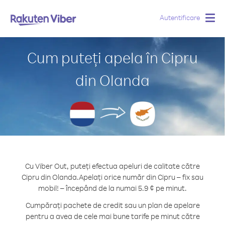
Autentificare
Togg
navig
Cum puteți apela în Cipru
din Olanda
Cu Viber Out, puteți efectua apeluri de calitate către
Cipru din Olanda.
Apelați orice număr din Cipru – fix sau
mobil! – începând de la numai 5.9 ¢ pe minut.
Cumpărați pachete de credit sau un plan de apelare
pentru a avea de cele mai bune tarife pe minut către