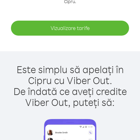
Cipru.
Vizualizare tarife
Este simplu să apelați în
Cipru cu Viber Out.
De îndată ce aveți credite
Viber Out, puteți să: