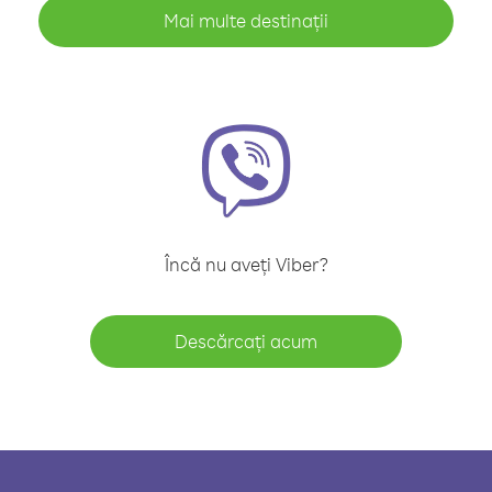
Mai multe destinații
Încă nu aveți Viber?
Descărcați acum