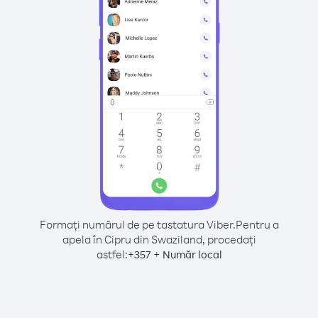
Formați numărul de pe tastatura Viber.
Pentru a
apela în Cipru din Swaziland, procedați
astfel:
+
+
357
Număr local