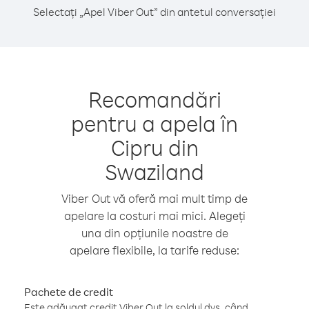
Selectați „Apel Viber Out” din antetul conversației
Recomandări
pentru a apela în
Cipru din
Swaziland
Viber Out vă oferă mai mult timp de
apelare la costuri mai mici. Alegeți
una din opțiunile noastre de
apelare flexibile, la tarife reduse:
Pachete de credit
Este adăugat credit Viber Out la soldul dvs. când