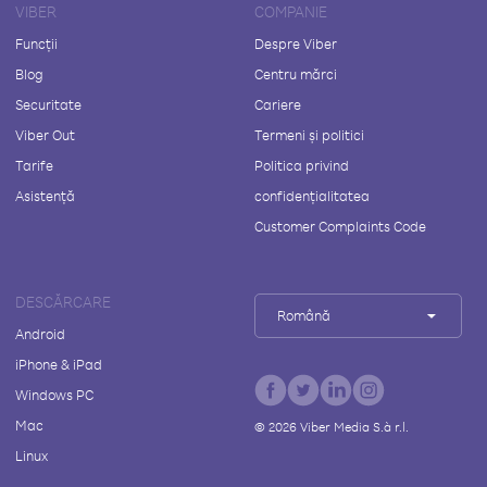
VIBER
COMPANIE
Funcții
Despre Viber
Blog
Centru mărci
Securitate
Cariere
Viber Out
Termeni și politici
Tarife
Politica privind
Asistență
confidențialitatea
Customer Complaints Code
DESCĂRCARE
Română
Android
iPhone & iPad
Windows PC
Mac
©
2026
Viber Media S.à r.l.
Linux