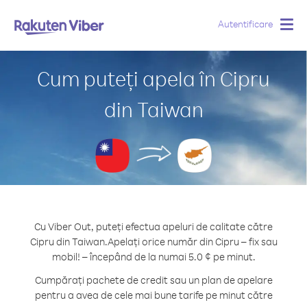
Autentificare
Togg
navig
Cum puteți apela în Cipru
din Taiwan
Cu Viber Out, puteți efectua apeluri de calitate către
Cipru din Taiwan.
Apelați orice număr din Cipru – fix sau
mobil! – începând de la numai 5.0 ¢ pe minut.
Cumpărați pachete de credit sau un plan de apelare
pentru a avea de cele mai bune tarife pe minut către