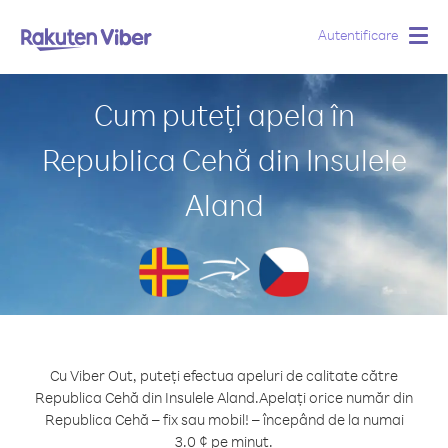
Autentificare
Togg
navig
Cum puteți apela în
Republica Cehă din Insulele
Aland
Cu Viber Out, puteți efectua apeluri de calitate către
Republica Cehă din Insulele Aland.
Apelați orice număr din
Republica Cehă – fix sau mobil! – începând de la numai
3.0 ¢ pe minut.