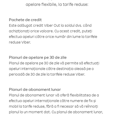
apelare flexibile, la tarife reduse:
Pachete de credit
Este adăugat credit Viber Out la soldul dvs. când
achiziționați orice valoare. Cu acest credit, puteți
efectua apeluri către orice număr din lume la tarifele
reduse Viber.
Planuri de apelare pe 30 de zile
Planul de apelare pe 30 de zile vă permite să efectuați
apeluri internaționale către destinația aleasă pe o
perioadă de 30 de zile la tarifele reduse Viber.
Planuri de abonament lunar
Planul de abonament lunar vă oferă flexibilitatea de a
efectua apeluri internaționale către numere de fix și
mobil la tarife reduse, fără a fi necesar să vă reînnoiți
planul la un moment dat. Cu planul de abonament lunar,