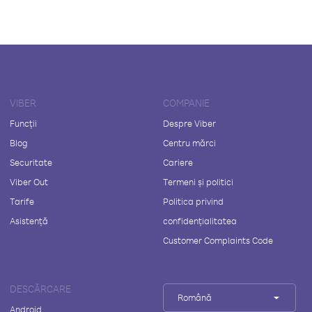
VIBER
COMPANIE
Funcții
Despre Viber
Blog
Centru mărci
Securitate
Cariere
Viber Out
Termeni și politici
Tarife
Politica privind
Asistență
confidențialitatea
Customer Complaints Code
DESCĂRCARE
Română
Android