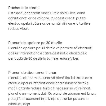
Pachete de credit
Este adăugat credit Viber Out la soldul dvs. când
achiziționați orice valoare. Cu acest credit, puteți
efectua apeluri către orice număr din lume la tarifele
reduse Viber.
Planuri de apelare pe 30 de zile
Planul de apelare pe 30 de zile vă permite să efectuați
apeluri internaționale către destinația aleasă pe o
perioadă de 30 de zile la tarifele reduse Viber.
Planuri de abonament lunar
Planul de abonament lunar vă oferă flexibilitatea de a
efectua apeluri internaționale către numere de fix și
mobil la tarife reduse, fără a fi necesar să vă reînnoiți
planul la un moment dat. Cu planul de abonament lunar,
puteți face economii în privința apelurilor pe care le
efectuați deja