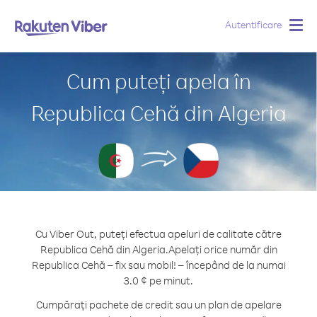
Autentificare
Togg
navig
Cum puteți apela în
Republica Cehă din Algeria
Cu Viber Out, puteți efectua apeluri de calitate către
Republica Cehă din Algeria.
Apelați orice număr din
Republica Cehă – fix sau mobil! – începând de la numai
3.0 ¢ pe minut.
Cumpărați pachete de credit sau un plan de apelare