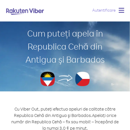
Autentificare
Togg
navig
Cum puteți apela în
Republica Cehă din
Antigua şi Barbados
Cu Viber Out, puteți efectua apeluri de calitate către
Republica Cehă din Antigua şi Barbados.
Apelați orice
număr din Republica Cehă – fix sau mobil! – începând de
la numai 3.0 ¢ pe minut.