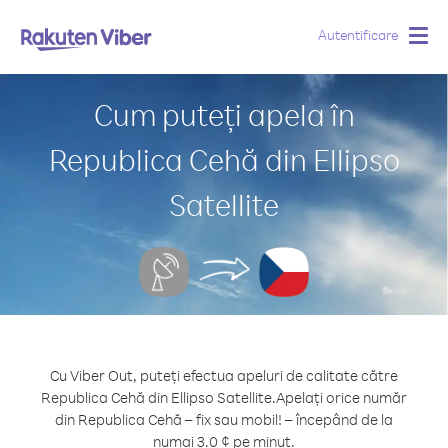
Autentificare
Togg
navig
Cum puteți apela în
Republica Cehă din Ellipso
Satellite
Cu Viber Out, puteți efectua apeluri de calitate către
Republica Cehă din Ellipso Satellite.
Apelați orice număr
din Republica Cehă – fix sau mobil! – începând de la
numai 3.0 ¢ pe minut.