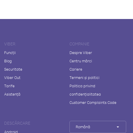
VIBER
COMPANIE
Funcții
Despre Viber
Blog
Centru mărci
Securitate
Cariere
Viber Out
Termeni și politici
Tarife
Politica privind
Asistență
confidențialitatea
Customer Complaints Code
DESCĂRCARE
Română
Android