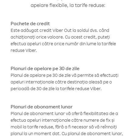
apelare flexibile, la tarife reduse:
Pachete de credit
Este adăugat credit Viber Out la soldul dvs. când
achiziționați orice valoare. Cu acest credit, puteți
efectua apeluri către orice număr din lume la tarifele
reduse Viber.
Planuri de apelare pe 30 de zile
Planul de apelare pe 30 de zile vă permite să efectuați
apeluri internaționale către destinația aleasă pe o
perioadă de 30 de zile la tarifele reduse Viber.
Planuri de abonament lunar
Planul de abonament lunar vă oferă flexibilitatea de a
efectua apeluri internaționale către numere de fix și
mobil la tarife reduse, fără a fi necesar să vă reînnoiți
planul la un moment dat. Cu planul de abonament lunar,