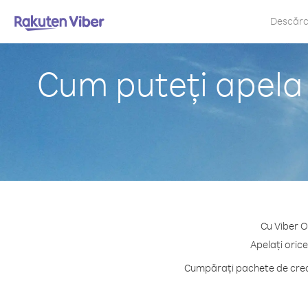
Descăr
Cum puteți apela
Cu Viber O
Apelați oric
Cumpărați pachete de credi