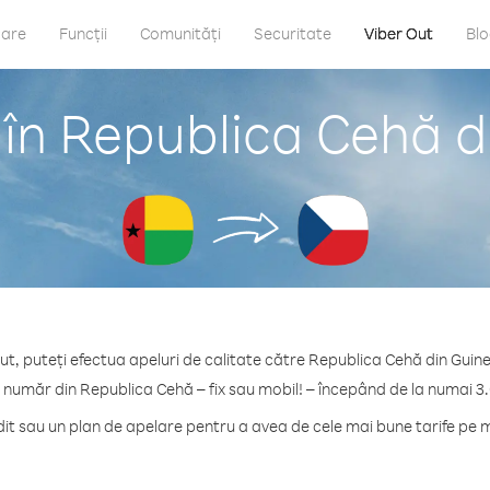
care
Funcții
Comunități
Securitate
Viber Out
Bl
 în Republica Cehă d
ut, puteți efectua apeluri de calitate către Republica Cehă din Guin
e număr din Republica Cehă – fix sau mobil! – începând de la numai 3.
t sau un plan de apelare pentru a avea de cele mai bune tarife pe 