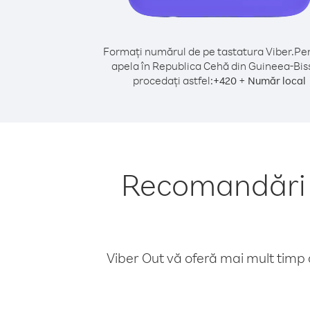
Formați numărul de pe tastatura Viber.
Pen
apela în Republica Cehă din Guineea-Bis
procedați astfel:
+
+
420
Număr local
Recomandări p
Viber Out vă oferă mai mult timp d