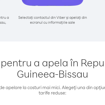
tru a
Selectați contactul din Viber și apelați din
sau,
ecranul cu informațiile sale
entru a apela în Repu
Guineea-Bissau
e apelare la costuri mai mici. Alegeți una din opțiuni
tarife reduse: