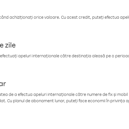
când achiziționați orice valoare. Cu acest credit, puteți efectua ape
e zile
efectuați apeluri internaționale către destinația aleasă pe o perioadă
ar
tea de a efectua apeluri internaționale către numere de fix și mobil la
at. Cu planul de abonament lunar, puteți face economii în privința ap