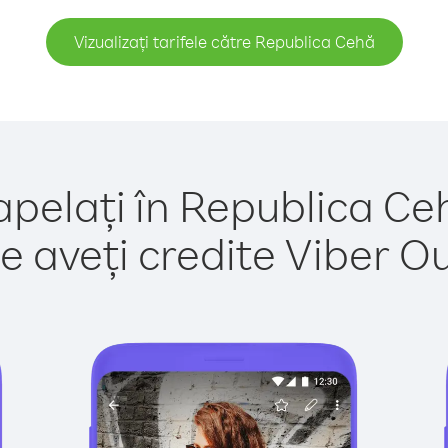
Vizualizați tarifele către Republica Cehă
apelați în Republica Ce
e aveți credite Viber Out