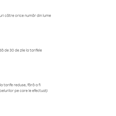
luri către orice număr din lume
 de 30 de zile la tarifele
 tarife reduse, fără a fi
elurilor pe care le efectuați