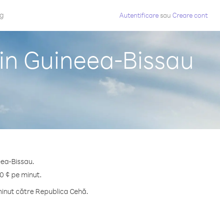
og
Autentificare
sau
Creare cont
in Guineea-Bissau
eea-Bissau.
0 ¢ pe minut.
minut către Republica Cehă.