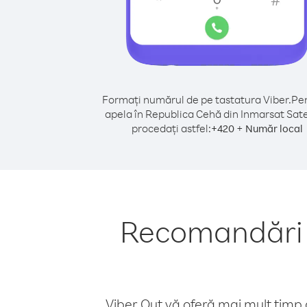
Formați numărul de pe tastatura Viber.
Pen
apela în Republica Cehă din Inmarsat Satel
procedați astfel:
+
+
420
Număr local
Recomandări p
Viber Out vă oferă mai mult timp d