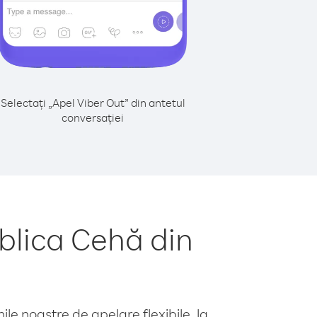
Selectați „Apel Viber Out” din antetul
conversației
blica Cehă din
le noastre de apelare flexibile, la