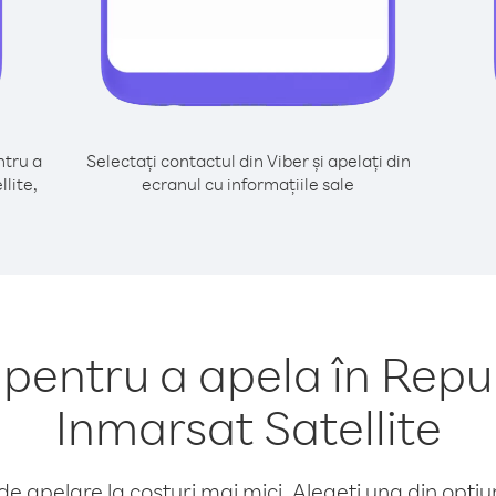
tru a
Selectați contactul din Viber și apelați din
lite,
ecranul cu informațiile sale
entru a apela în Repu
Inmarsat Satellite
e apelare la costuri mai mici. Alegeți una din opțiuni