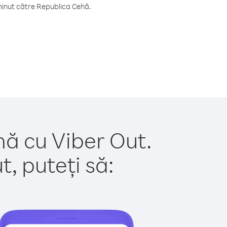
minut către Republica Cehă.
hă cu Viber Out.
, puteți să: