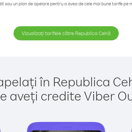
t sau un plan de apelare pentru a avea de cele mai bune tarife pe 
Vizualizați tarifele către Republica Cehă
apelați în Republica Ce
e aveți credite Viber Out