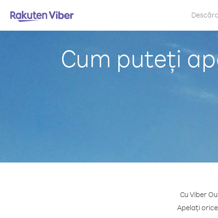
Descăr
Cum puteți ap
Cu Viber Out
Apelați oric