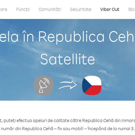
care
Funcții
Comunități
Securitate
Viber Out
Bl
ela în Republica Ceh
Satellite
, puteți efectua apeluri de calitate către Republica Cehă din Inmars
e număr din Republica Cehă – fix sau mobil! – începând de la numai 3.