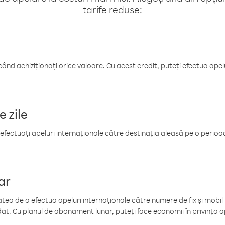
tarife reduse:
când achiziționați orice valoare. Cu acest credit, puteți efectua ape
e zile
efectuați apeluri internaționale către destinația aleasă pe o perioadă
ar
tea de a efectua apeluri internaționale către numere de fix și mobil la
at. Cu planul de abonament lunar, puteți face economii în privința ap