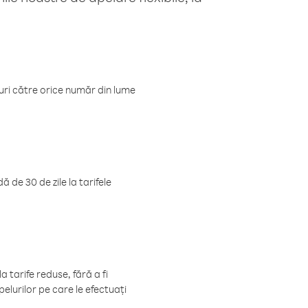
luri către orice număr din lume
 de 30 de zile la tarifele
 tarife reduse, fără a fi
elurilor pe care le efectuați