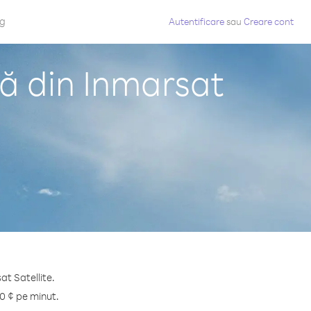
og
Autentificare
sau
Creare cont
ă din Inmarsat
at Satellite.
0 ¢ pe minut.