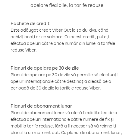
apelare flexibile, la tarife reduse:
Pachete de credit
Este adăugat credit Viber Out la soldul dvs. când
achiziționați orice valoare. Cu acest credit, puteți
efectua apeluri către orice număr din lume la tarifele
reduse Viber.
Planuri de apelare pe 30 de zile
Planul de apelare pe 30 de zile vă permite să efectuați
apeluri internaționale către destinația aleasă pe o
perioadă de 30 de zile la tarifele reduse Viber.
Planuri de abonament lunar
Planul de abonament lunar vă oferă flexibilitatea de a
efectua apeluri internaționale către numere de fix și
mobil la tarife reduse, fără a fi necesar să vă reînnoiți
planul la un moment dat. Cu planul de abonament lunar,