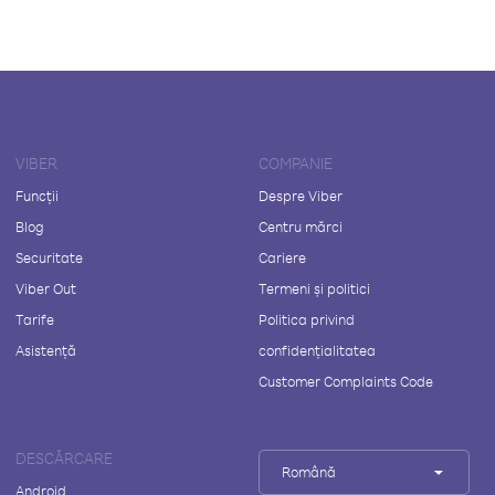
VIBER
COMPANIE
Funcții
Despre Viber
Blog
Centru mărci
Securitate
Cariere
Viber Out
Termeni și politici
Tarife
Politica privind
Asistență
confidențialitatea
Customer Complaints Code
DESCĂRCARE
Română
Android