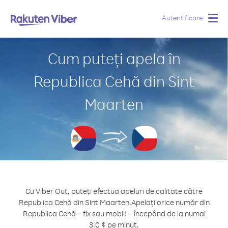
Autentificare
Togg
navig
Cum puteți apela în
Republica Cehă din Sint
Maarten
Cu Viber Out, puteți efectua apeluri de calitate către
Republica Cehă din Sint Maarten.
Apelați orice număr din
Republica Cehă – fix sau mobil! – începând de la numai
3.0 ¢ pe minut.