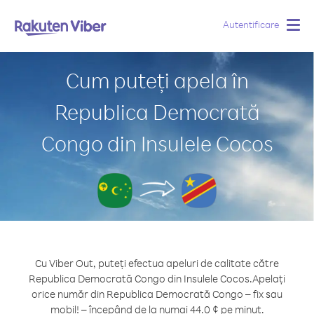
Autentificare
Togg
navig
Cum puteți apela în
Republica Democrată
Congo din Insulele Cocos
Cu Viber Out, puteți efectua apeluri de calitate către
Republica Democrată Congo din Insulele Cocos.
Apelați
orice număr din Republica Democrată Congo – fix sau
mobil! – începând de la numai 44.0 ¢ pe minut.