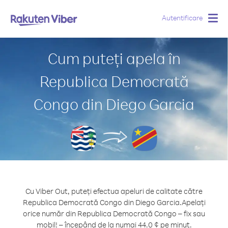
Autentificare
Togg
navig
Cum puteți apela în
Republica Democrată
Congo din Diego Garcia
Cu Viber Out, puteți efectua apeluri de calitate către
Republica Democrată Congo din Diego Garcia.
Apelați
orice număr din Republica Democrată Congo – fix sau
mobil! – începând de la numai 44.0 ¢ pe minut.