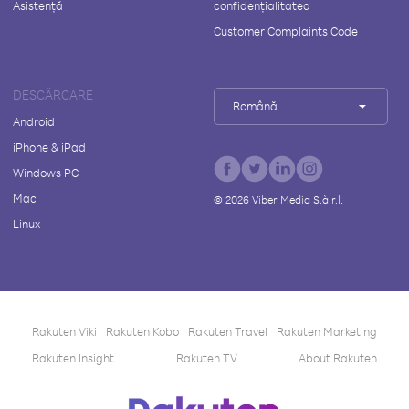
Asistență
confidențialitatea
Customer Complaints Code
DESCĂRCARE
Română
Android
iPhone & iPad
Windows PC
Mac
©
2026
Viber Media S.à r.l.
Linux
Rakuten Viki
Rakuten Kobo
Rakuten Travel
Rakuten Marketing
Rakuten Insight
Rakuten TV
About Rakuten