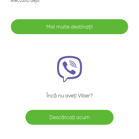
efectuați deja
Mai multe destinații
Încă nu aveți Viber?
Descărcați acum