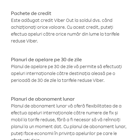
Pachete de credit
Este adăugat credit Viber Out la soldul dvs. când
achiziționați orice valoare. Cu acest credit, puteți
efectua apeluri către orice număr din lume la tarifele
reduse Viber.
Planuri de apelare pe 30 de zile
Planul de apelare pe 30 de zile vă permite să efectuați
apeluri internaționale către destinația aleasă pe o
perioadă de 30 de zile la tarifele reduse Viber.
Planuri de abonament lunar
Planul de abonament lunar vă oferă flexibilitatea de a
efectua apeluri internaționale către numere de fix și
mobil la tarife reduse, fără a fi necesar să vă reînnoiți
planul la un moment dat. Cu planul de abonament lunar,
puteți face economii în privința apelurilor pe care le