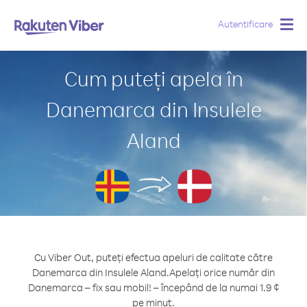
Autentificare
Togg
navig
Cum puteți apela în
Danemarca din Insulele
Aland
Cu Viber Out, puteți efectua apeluri de calitate către
Danemarca din Insulele Aland.
Apelați orice număr din
Danemarca – fix sau mobil! – începând de la numai 1.9 ¢
pe minut.