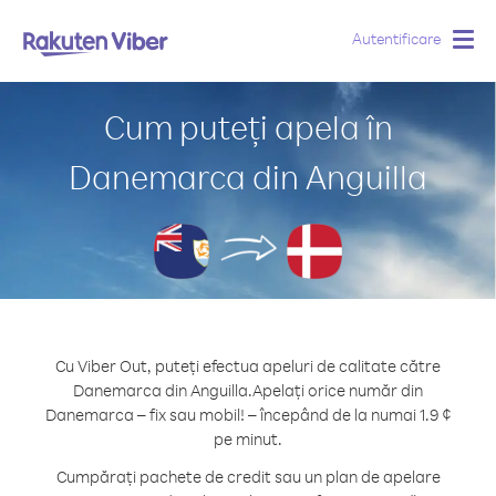
Autentificare
Togg
navig
Cum puteți apela în
Danemarca din Anguilla
Cu Viber Out, puteți efectua apeluri de calitate către
Danemarca din Anguilla.
Apelați orice număr din
Danemarca – fix sau mobil! – începând de la numai 1.9 ¢
pe minut.
Cumpărați pachete de credit sau un plan de apelare