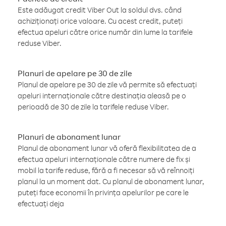
Este adăugat credit Viber Out la soldul dvs. când
achiziționați orice valoare. Cu acest credit, puteți
efectua apeluri către orice număr din lume la tarifele
reduse Viber.
Planuri de apelare pe 30 de zile
Planul de apelare pe 30 de zile vă permite să efectuați
apeluri internaționale către destinația aleasă pe o
perioadă de 30 de zile la tarifele reduse Viber.
Planuri de abonament lunar
Planul de abonament lunar vă oferă flexibilitatea de a
efectua apeluri internaționale către numere de fix și
mobil la tarife reduse, fără a fi necesar să vă reînnoiți
planul la un moment dat. Cu planul de abonament lunar,
puteți face economii în privința apelurilor pe care le
efectuați deja