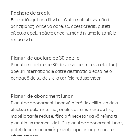
Pachete de credit
Este adăugat credit Viber Out la soldul dvs. când
achiziționați orice valoare. Cu acest credit, puteți
efectua apeluri către orice număr din lume la tarifele
reduse Viber.
Planuri de apelare pe 30 de zile
Planul de apelare pe 30 de zile vă permite să efectuați
apeluri internaționale către destinația aleasă pe o
perioadă de 30 de zile la tarifele reduse Viber.
Planuri de abonament lunar
Planul de abonament lunar vă oferă flexibilitatea de a
efectua apeluri internaționale către numere de fix și
mobil la tarife reduse, fără a fi necesar să vă reînnoiți
planul la un moment dat. Cu planul de abonament lunar,
puteți face economii în privința apelurilor pe care le