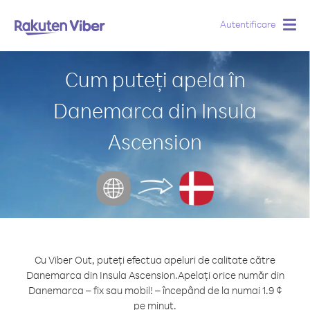
Autentificare
Togg
navig
Cum puteți apela în
Danemarca din Insula
Ascension
Cu Viber Out, puteți efectua apeluri de calitate către
Danemarca din Insula Ascension.
Apelați orice număr din
Danemarca – fix sau mobil! – începând de la numai 1.9 ¢
pe minut.