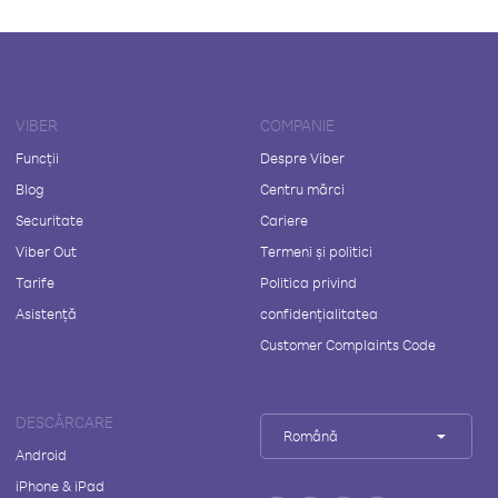
VIBER
COMPANIE
Funcții
Despre Viber
Blog
Centru mărci
Securitate
Cariere
Viber Out
Termeni și politici
Tarife
Politica privind
Asistență
confidențialitatea
Customer Complaints Code
DESCĂRCARE
Română
Android
iPhone & iPad