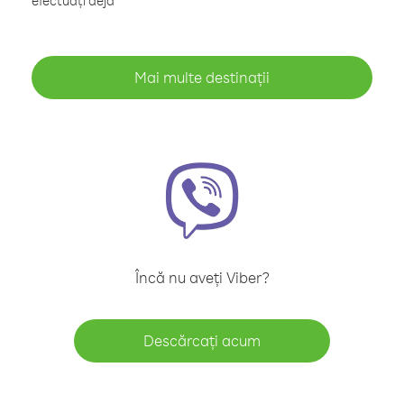
efectuați deja
Mai multe destinații
Încă nu aveți Viber?
Descărcați acum