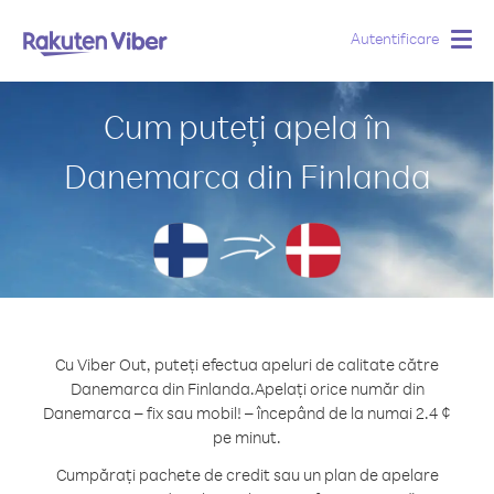
Autentificare
Togg
navig
Cum puteți apela în
Danemarca din Finlanda
Cu Viber Out, puteți efectua apeluri de calitate către
Danemarca din Finlanda.
Apelați orice număr din
Danemarca – fix sau mobil! – începând de la numai 2.4 ¢
pe minut.
Cumpărați pachete de credit sau un plan de apelare