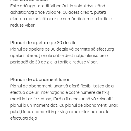
Este adăugat credit Viber Out la soldul dvs. când
achiziționați orice valoare. Cu acest credit, puteți
efectua apeluri către orice număr din lume la tarifele
reduse Viber.
Planuri de apelare pe 30 de zile
Planul de apelare pe 30 de zile vă permite să efectuați
apeluri internaționale către destinația aleasă pe o
perioadă de 30 de zile la tarifele reduse Viber.
Planuri de abonament lunar
Planul de abonament lunar vă oferă flexibilitatea de a
efectua apeluri internaționale către numere de fix și
mobil la tarife reduse, fără a fi necesar să vă reînnoiți
planul la un moment dat. Cu planul de abonament lunar,
puteți face economii în privința apelurilor pe care le
efectuați deja